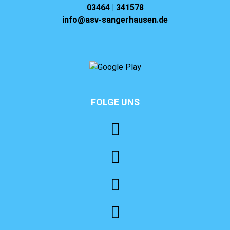
03464 | 341578
info@asv-sangerhausen.de
FOLGE UNS
⠀⠀⠀⠀⠀⠀⠀⠀⠀⠀⠀⠀⠀⠀⠀⠀