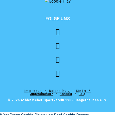
FOLGE UNS
⠀⠀⠀⠀⠀⠀⠀⠀⠀⠀⠀⠀⠀⠀⠀⠀
Impressum
⠀•⠀
Datenschutz
⠀•⠀
Kinder- &
Jugendschutz
⠀•⠀
Kontakt
⠀•⠀
FAQ
© 2026 Athletischer Sportverein 1902 Sangerhausen e. V.