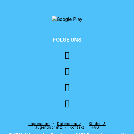
FOLGE UNS
⠀⠀⠀⠀⠀⠀⠀⠀⠀⠀⠀⠀⠀⠀⠀⠀
Impressum
⠀•⠀
Datenschutz
⠀•⠀
Kinder- &
Jugendschutz
⠀•⠀
Kontakt
⠀•⠀
FAQ