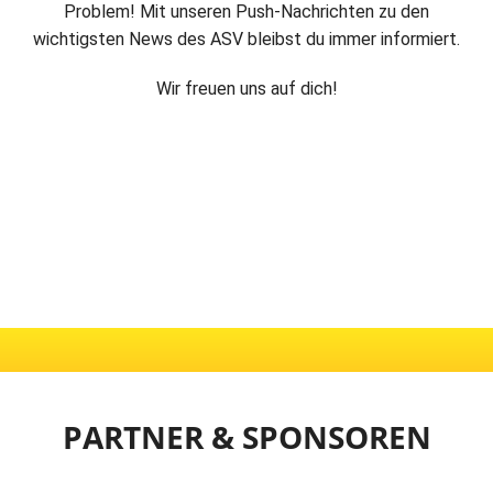
Problem! Mit unseren Push-Nachrichten zu den
wichtigsten News des ASV bleibst du immer informiert.
Wir freuen uns auf dich!
⠀⠀⠀⠀⠀⠀⠀⠀⠀⠀⠀⠀⠀⠀⠀⠀⠀⠀⠀⠀
⠀⠀⠀⠀⠀⠀⠀⠀⠀⠀⠀⠀⠀
PARTNER & SPONSOREN