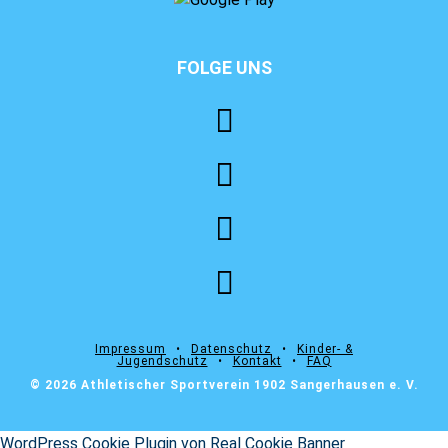
FOLGE UNS
⠀⠀⠀⠀⠀⠀⠀⠀⠀⠀⠀⠀⠀⠀⠀⠀
Impressum
⠀•⠀
Datenschutz
⠀•⠀
Kinder- &
Jugendschutz
⠀•⠀
Kontakt
⠀•⠀
FAQ
© 2026 Athletischer Sportverein 1902 Sangerhausen e. V.
WordPress Cookie Plugin von Real Cookie Banner