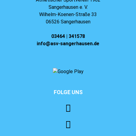
Sangerhausen e. V.
Wilhelm-Koenen-Straße 33
06526 Sangerhausen
03464 | 341578
info@asv-sangerhausen.de
FOLGE UNS
⠀⠀⠀⠀⠀⠀⠀⠀⠀⠀⠀⠀⠀⠀⠀⠀